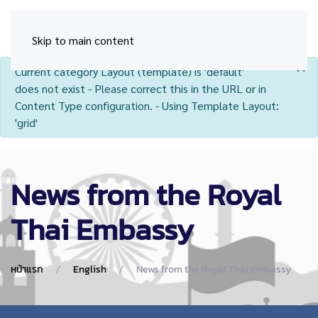
Skip to main content
×
info
Current category Layout (template) is 'default'
does not exist - Please correct this in the URL or in
Content Type configuration. - Using Template Layout:
'grid'
News from the Royal
Thai Embassy
หน้าแรก
English
News from the Royal Thai Embassy