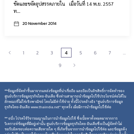
ชัดและขจัดอุปสรรคภายใน เมื่อวันที่ 14 พ.ย. 2557
ท…
20 November 2014
1
2
3
4
5
6
7
…
9
**ข้อมูลที่จัดทำขึ้นมาจากแหล่งข้อมูลที่น่าเชื่อถือ และถือเป็นลิขสิทธิ์การจัดทำของ
ศูนย์บริการข้อมูลธุรกิจไทย-อินเดีย ซึ่งท่านสามารถนำข้อมูลไปใช้ประโยชน์ต่อได้ใน
ลักษณะที่ไม่ใช่เชิงพาณิชย์ โดยไม่มีค่าใช้จ่าย ทั้งนี้โปรดอ้างอิง "ศูนย์บริการข้อมูล
ธุรกิจไทย-อินเดีย www.thaiindia.net" ทุกครั้ง เมื่อมีการนำข้อมูลไปใช้ต่อ
** อนึ่ง โปรดใช้วิจารณญาณในการนำข้อมูลไปใช้ ซึ่งเนื้อหาทั้งหมดมาจากการ
วิเคราะห์ข้อมูลที่มีอยู่เท่านั้น ศูนย์บริการข้อมูลธุรกิจไทย-อินเดียซึ่งเป็นผู้จัดทำไม่
ขอรับผิดชอบต่อความเสียหายใด ๆ ที่เกิดขึ้นจากการนำข้อมูลไปใช้ต่อ และข้อมูลดัง